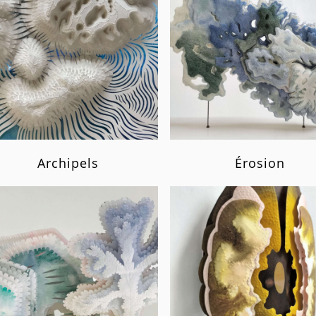
Archipels
Érosion