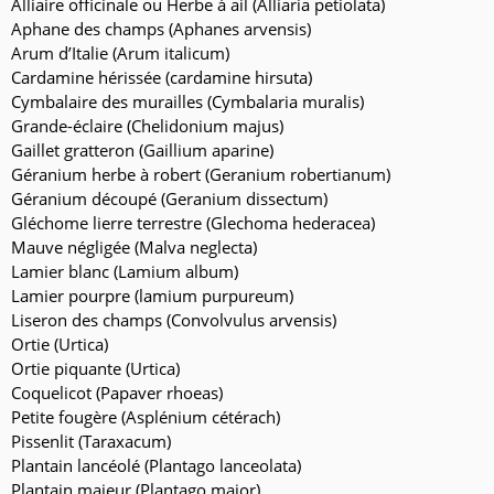
Alliaire officinale ou Herbe à ail (Alliaria petiolata)
Aphane des champs (Aphanes arvensis)
Arum d’Italie (Arum italicum)
Cardamine hérissée (cardamine hirsuta)
Cymbalaire des murailles (Cymbalaria muralis)
Grande-éclaire (Chelidonium majus)
Gaillet gratteron (Gaillium aparine)
Géranium herbe à robert (Geranium robertianum)
Géranium découpé (Geranium dissectum)
Gléchome lierre terrestre (Glechoma hederacea)
Mauve négligée (Malva neglecta)
Lamier blanc (Lamium album)
Lamier pourpre (lamium purpureum)
Liseron des champs (Convolvulus arvensis)
Ortie (Urtica)
Ortie piquante (Urtica)
Coquelicot (Papaver rhoeas)
Petite fougère (Asplénium cétérach)
Pissenlit (Taraxacum)
Plantain lancéolé (Plantago lanceolata)
Plantain majeur (Plantago major)